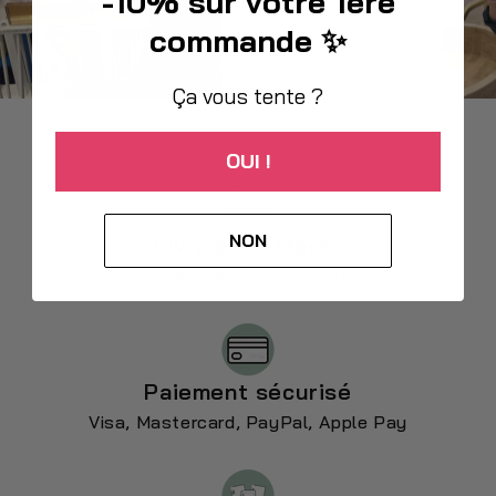
-10% sur votre 1ère
commande ✨
Ça vous tente ?
OUI !
NON
Livraison offerte
à partir de 50€ d’achat
Paiement sécurisé
Visa, Mastercard, PayPal, Apple Pay