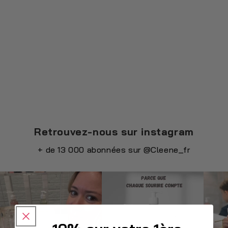
Retrouvez-nous sur instagram
+ de 13 000 abonnées sur
@Cleene_fr