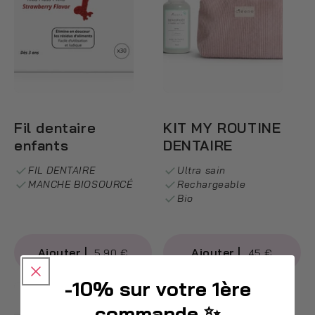
Fil dentaire
KIT MY ROUTINE
enfants
DENTAIRE
FIL DENTAIRE
Ultra sain
MANCHE BIOSOURCÉ
Rechargeable
Bio
5,90 €
45 €
-10% sur votre 1ère
commande ✨