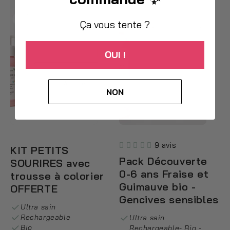
Ça vous tente ?
OUI !
NON
9 avis
KIT PETITS
Pack Découverte
SOURIRES avec
0-6 ans Fraise et
trousse à colorier
Guimauve bio -
OFFERTE
Gencives sensibles
Ultra sain
Rechargeable
Ultra sain
Bio
Rechargeable- Bio -