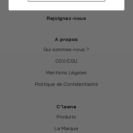
Rejoignez-nous
A propos
Qui sommes-nous ?
CGV/CGU
Mentions Légales
Politique de Confidentialité
C’leene
Produits
La Marque