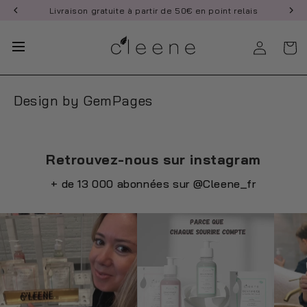
et
Lead Generation
Livraison gratuite à partir de 50€ en point relais
passer
au
contenu
Page - May 15, 11:16:24
Design by GemPages
Retrouvez-nous sur instagram
+ de 13 000 abonnées sur
@Cleene_fr