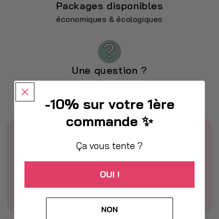
Packages disponibles
économiques & écologiques
Une question ?
Hello@cleene.co
-10% sur votre 1ère
commande ✨
Ça vous tente ?
Abonnez-vous à notre newsletter
OUI !
S'abonner
NON